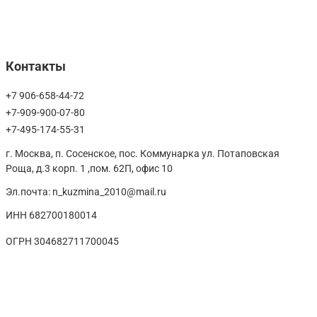
Контакты
+7 906-658-44-72
+7-909-900-07-80
+7-495-174-55-31
г. Москва, п. Сосенское, пос. Коммунарка ул. Потаповская
Роща, д.3 корп. 1 ,пом. 62П, офис 10
Эл.почта: n_kuzmina_2010@mail.ru
ИНН 682700180014
ОГРН 304682711700045