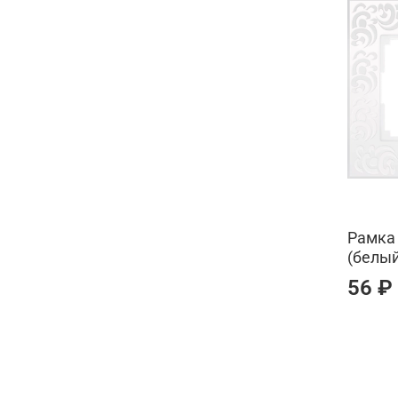
Рамка 
(белый
56 ₽