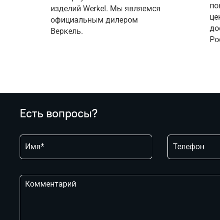
по
изделий Werkel. Мы являемся 
це
официальным дилером 
до
Веркель.
Ро
Есть вопросы?