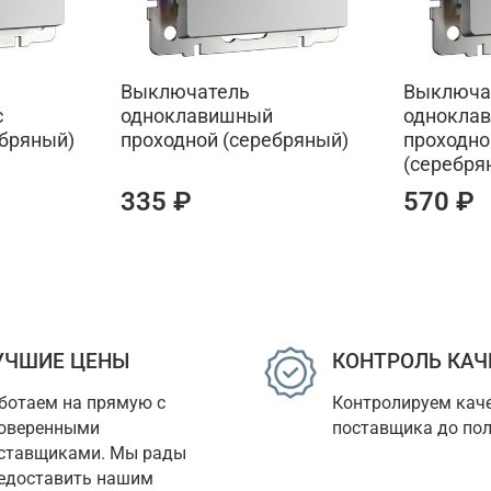
Выключатель
Выключа
с
одноклавишный
однокла
ебряный)
проходной (серебряный)
проходно
(серебря
335 ₽
570 ₽
УЧШИЕ ЦЕНЫ
КОНТРОЛЬ КАЧ
ботаем на прямую с 
Контролируем каче
оверенными 
поставщика до пол
ставщиками. Мы рады 
едоставить нашим 