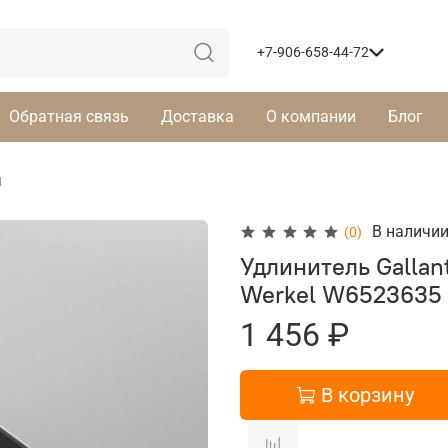
+7-906-658-44-72
Обратная связь
Доставка
О компании
Блог
и
В наличи
(0)
Удлинитель Gallan
Werkel
W6523635
1 456 ₽
В корзину