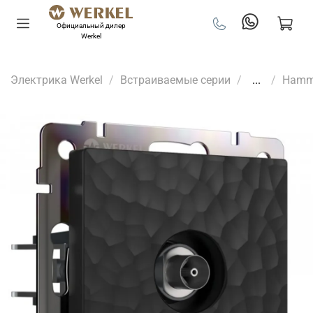
Официальный дилер
Werkel
Электрика Werkel
Встраиваемые серии
...
Hamm