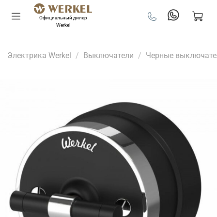
Официальный дилер
Werkel
Электрика Werkel
Выключатели
Черные выключате