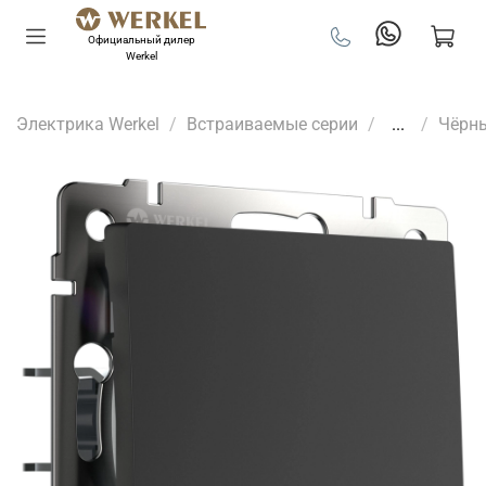
Официальный дилер
Werkel
Электрика Werkel
Встраиваемые серии
...
Чёрн